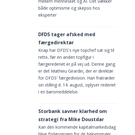
mellem mennesket og AI. Det vækker
både optimisme og skepsis hos
eksperter
DFDS tager afsked med
færgedirektør
Knap har DFDS's nye topchef sat sig til
rette, før en anden topfigur i
færgerederiet er på vej ud. Denne gang
er det Mathieu Girardin, der er direktør
for DFDS' færgedivision. Han fratræder
sin stilling d. 14. august, oplyser rederiet
i en børsmeddelelse.
Storbank savner klarhed om
strategi fra Mike Doustdar
Kan den kommende kapitalmarkedsdag
blive forløsningen for de bekymringer,