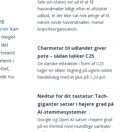
Selv om staten ser ud til at få
havvindmøller billigt efter et afsluttet
udbud, er der ikke sat nok penge af til
og
næste runde havvindmøller, mener
oner
kan
brancheorganisation.
g meget
 det
Charmetur til udlandet giver
rtiment
pote – sådan lukker C25
iment i
De danske eliteaktier i form af C25
ttet,
tager en sikker stigning på ugens sidste
ede nu.
handelsdag med et plus på 1,23 pct.
Nedtur for dit tastatur: Tech-
giganter satser i højere grad på
AI-stemmesystemer
Google og Open AI satser i højere grad
på en fremtid med mundtlige samtaler