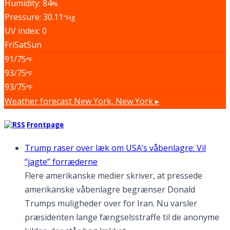
Humidity: 84
%
Pressure: 30.11
"Hg
UV index: 0
Fri
Sat
Sun
91/75
°F
93/75
°F
93/75
°F
Weather forecast
New York, New York ▸
Frontpage
Trump raser over læk om USA’s våbenlagre: Vil
“jagte” forræderne
Flere amerikanske medier skriver, at pressede
amerikanske våbenlagre begrænser Donald
Trumps muligheder over for Iran. Nu varsler
præsidenten lange fængselsstraffe til de anonyme