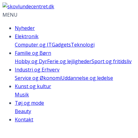
MENU
Nyheder
Elektronik
Computer og IT
Gadgets
Teknologi
Familie og Børn
Hobby og Dyr
Ferie og lejligheder
Sport og fritidsliv
Industri og Erhverv
Service og Økonomi
Uddannelse og ledelse
Kunst og kultur
Musik
Tøj og mode
Beauty
Kontakt