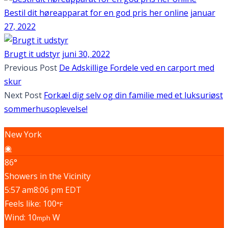
Bestil dit høreapparat for en god pris her online
januar
27, 2022
Brugt it udstyr
juni 30, 2022
Previous Post
De Adskillige Fordele ved en carport med
skur
Next Post
Forkæl dig selv og din familie med et luksuriøst
sommerhusoplevelse!
New York
◉
86°
Showers in the Vicinity
5:57 am
8:06 pm EDT
Feels like: 100
°F
Wind: 10
W
mph