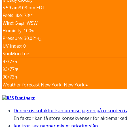
5:59 am
8:03 pm EDT
Feels like: 73
°F
Wind: 5
WSW
mph
Humidity: 100
%
Pressure: 30.02
"Hg
UV index: 0
Sun
Mon
Tue
93/73
°F
93/77
°F
90/73
°F
Weather forecast
New York, New York ▸
Frontpage
Denne risikofaktor kan bremse jagten på rekorden i
En faktor kan få store konsekvenser for aktiemarke
Jeg tror, jeg napper mig et prioritetslån