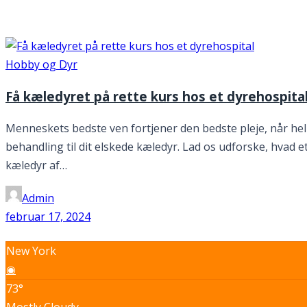
Måned:
februar 2024
Hobby og Dyr
Få kæledyret på rette kurs hos et dyrehospita
Menneskets bedste ven fortjener den bedste pleje, når helbr
behandling til dit elskede kæledyr. Lad os udforske, hvad et d
kæledyr af…
Admin
februar 17, 2024
New York
◉
73°
Mostly Cloudy