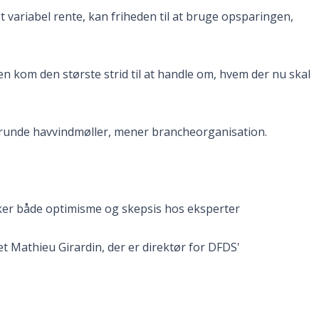
gt variabel rente, kan friheden til at bruge opsparingen,
n kom den største strid til at handle om, hvem der nu skal
ste runde havvindmøller, mener brancheorganisation.
ker både optimisme og skepsis hos eksperter
et Mathieu Girardin, der er direktør for DFDS'