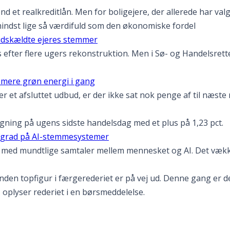
end et realkreditlån. Men for boligejere, der allerede har val
mindst lige så værdifuld som den økonomiske fordel
udskældte ejeres stemmer
fter flere ugers rekonstruktion. Men i Sø- og Handelsrette
e mere grøn energi i gang
efter et afsluttet udbud, er der ikke sat nok penge af til næ
tigning på ugens sidste handelsdag med et plus på 1,23 pct.
re grad på AI-stemmesystemer
id med mundtlige samtaler mellem mennesket og AI. Det væk
anden topfigur i færgerederiet er på vej ud. Denne gang er d
, oplyser rederiet i en børsmeddelelse.