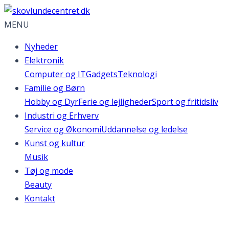
MENU
Nyheder
Elektronik
Computer og IT
Gadgets
Teknologi
Familie og Børn
Hobby og Dyr
Ferie og lejligheder
Sport og fritidsliv
Industri og Erhverv
Service og Økonomi
Uddannelse og ledelse
Kunst og kultur
Musik
Tøj og mode
Beauty
Kontakt