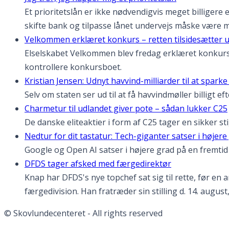
Et prioritetslån er ikke nødvendigvis meget billigere 
skifte bank og tilpasse lånet undervejs måske være 
Velkommen erklæret konkurs – retten tilsidesætter 
Elselskabet Velkommen blev fredag erklæret konkurs e
kontrollere konkursboet.
Kristian Jensen: Udnyt havvind-milliarder til at spark
Selv om staten ser ud til at få havvindmøller billigt 
Charmetur til udlandet giver pote – sådan lukker C25
De danske eliteaktier i form af C25 tager en sikker s
Nedtur for dit tastatur: Tech-giganter satser i høje
Google og Open AI satser i højere grad på en fremt
DFDS tager afsked med færgedirektør
Knap har DFDS's nye topchef sat sig til rette, før en 
færgedivision. Han fratræder sin stilling d. 14. august
© Skovlundecenteret - All rights reserved