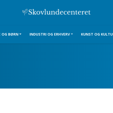
E OG BØRN
INDUSTRI OG ERHVERV
KUNST OG KULTU