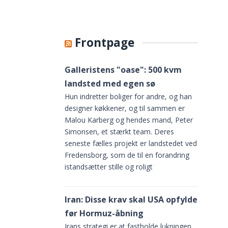
Frontpage
en på
Galleristens "oase": 500 kvm
til
landsted med egen sø
 gør
Hun indretter boliger for andre, og han
designer køkkener, og til sammen er
Malou Karberg og hendes mand, Peter
Simonsen, et stærkt team. Deres
seneste fælles projekt er landstedet ved
Fredensborg, som de til en forandring
istandsætter stille og roligt
Iran: Disse krav skal USA opfylde
før Hormuz-åbning
Irans strategi er at fastholde lukningen