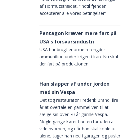
af Hormuzstrædet, “indtil fjenden
en på
accepterer alle vores betingelser”
til
 gør
Pentagon kræver mere fart på
USA's forsvarsindustri
USA har brugt enorme mængder
ammunition under krigen i Iran. Nu skal
der fart på produktionen
Han slapper af under jorden
med sin Vespa
Det tog restauratør Frederik Brandi fire
år at overtale en gammel ven til at
sælge sin over 70 år gamle Vespa.
Nogle gange kører han en tur uden at
enter
vide hvorhen, og når han skal koble af
gens
alene, tager han ned i garagen og pusler