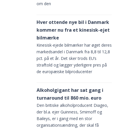
rretøj
om den
Hver ottende nye bil i Danmark
kommer nu fra et kinesisk-ejet
bilmærke
Kinesisk-ejede bilmærker har øget deres
markedsandel i Danmark fra 8,8 til 12,8
pct. på et år. Det sker trods EU’s
straftold og lægger yderligere pres på
de europæiske bilproducenter
enter
Alkoholgigant har sat gang i
gens
turnaround til 860 mio. euro
rretøj
Den britiske alkoholproducent Diageo,
der bl.a. ejer Guinness, Smirnoff og
Baileys, er i gang med en stor
organisationsændring, der skal få