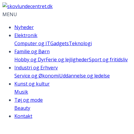
MENU
Nyheder
Elektronik
Computer og IT
Gadgets
Teknologi
Familie og Børn
Hobby og Dyr
Ferie og lejligheder
Sport og fritidsliv
Industri og Erhverv
Service og Økonomi
Uddannelse og ledelse
Kunst og kultur
Musik
Tøj og mode
Beauty
Kontakt