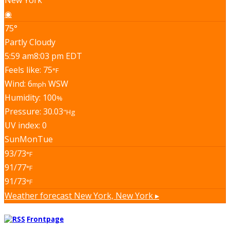
◉
75°
Partly Cloudy
5:59 am
8:03 pm EDT
Feels like: 75
°F
Wind: 6
WSW
mph
Humidity: 100
%
Pressure: 30.03
"Hg
UV index: 0
Sun
Mon
Tue
93/73
°F
91/77
°F
91/73
°F
Weather forecast
New York, New York ▸
Frontpage