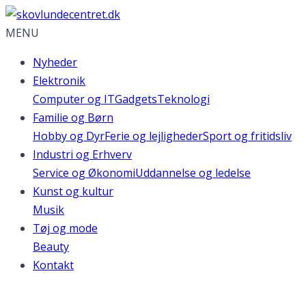
MENU
Nyheder
Elektronik
Computer og IT
Gadgets
Teknologi
Familie og Børn
Hobby og Dyr
Ferie og lejligheder
Sport og fritidsliv
Industri og Erhverv
Service og Økonomi
Uddannelse og ledelse
Kunst og kultur
Musik
Tøj og mode
Beauty
Kontakt