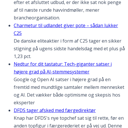
efter et afsluttet udbud, er der ikke sat nok penge
af til næste runde havvindmøller, mener
brancheorganisation.
Charmetur til udlandet giver pote – sådan lukker
C25
De danske eliteaktier i form af C25 tager en sikker
stigning på ugens sidste handelsdag med et plus på
1,23 pct.
Nedtur for dit tastatur: Tech-giganter satser i
højere grad på AI-stemmesystemer
Google og Open AI satser i højere grad på en
fremtid med mundtlige samtaler mellem mennesket
og AI. Det vækker både optimisme og skepsis hos
eksperter
DFDS tager afsked med færgedirektør
Knap har DFDS's nye topchef sat sig til rette, før en
anden topfigur i færgerederiet er på vej ud. Denne