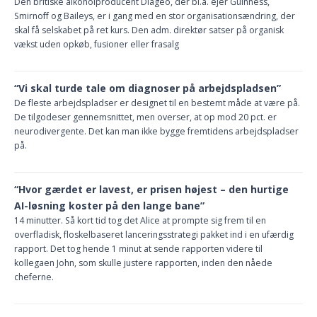
Den britiske alkoholproducent Diageo, der bl.a. ejer Guinness,
Smirnoff og Baileys, er i gang med en stor organisationsændring, der
skal få selskabet på ret kurs. Den adm. direktør satser på organisk
vækst uden opkøb, fusioner eller frasalg
“Vi skal turde tale om diagnoser på arbejdspladsen”
De fleste arbejdspladser er designet til en bestemt måde at være på.
De tilgodeser gennemsnittet, men overser, at op mod 20 pct. er
neurodivergente. Det kan man ikke bygge fremtidens arbejdspladser
på.
“Hvor gærdet er lavest, er prisen højest – den hurtige
AI-løsning koster på den lange bane”
14 minutter. Så kort tid tog det Alice at prompte sig frem til en
overfladisk, floskelbaseret lanceringsstrategi pakket ind i en ufærdig
rapport. Det tog hende 1 minut at sende rapporten videre til
kollegaen John, som skulle justere rapporten, inden den nåede
cheferne.