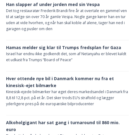
Han slapper af under jorden med sin Vespa
Det tog restauratør Frederik Brandi fire år at overtale en gammel ven
til at sælge sin over 70 år gamle Vespa. Nogle gange kører han en tur
uden at vide hvorhen, og når han skal koble af alene, tager han ned i
garagen og pusler om den
Hamas melder sig klar til Trumps fredsplan for Gaza
Israel har endnu ikke godkendt det, som af Netanyahu er blevet kaldt
et udkast fra Trumps “Board of Peace”
Hver ottende nye bil i Danmark kommer nu fra et
kinesisk-ejet bilmærke
Kinesisk-ejede bilmærker har øget deres markedsandel i Danmark fra
8,8 til 12,8 pct. på et år. Det sker trods EU’s straftold og lægger
yderligere pres på de europæiske bilproducenter
Alkoholgigant har sat gang i turnaround til 860 mio.
euro