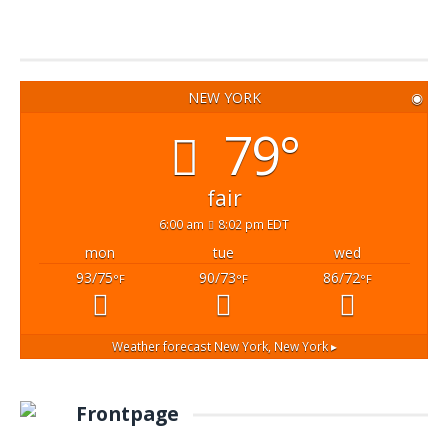
NEW YORK
◉
79°
fair
6:00 am
8:02 pm EDT
mon
tue
wed
93/75
90/73
86/72
°F
°F
°F
Weather forecast
New York, New York ▸
Frontpage