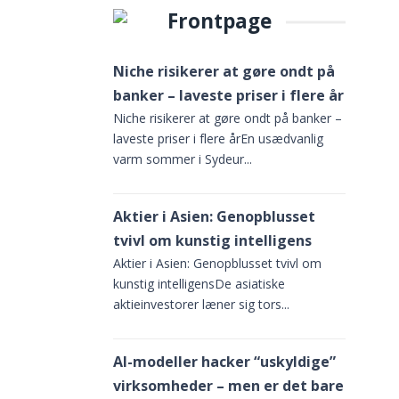
Frontpage
ra
ing.
Niche risikerer at gøre ondt på
banker – laveste priser i flere år
Niche risikerer at gøre ondt på banker –
laveste priser i flere årEn usædvanlig
varm sommer i Sydeur...
Aktier i Asien: Genopblusset
tvivl om kunstig intelligens
Aktier i Asien: Genopblusset tvivl om
kunstig intelligensDe asiatiske
aktieinvestorer læner sig tors...
Dette
AI-modeller hacker “uskyldige”
for at
virksomheder – men er det bare