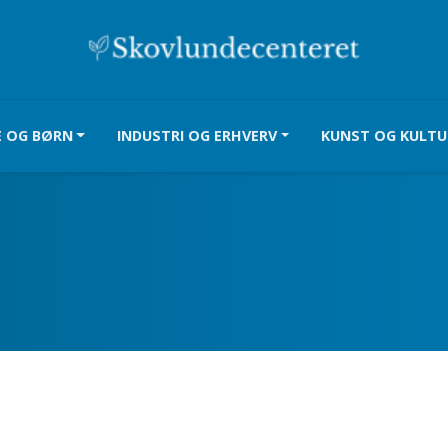
E OG BØRN
INDUSTRI OG ERHVERV
KUNST OG KULTU