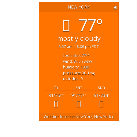
NEW YORK
◉
77°
mostly cloudy
5:57 am
8:06 pm EDT
feels like: 77
°f
wind: 3
wsw
mph
humidity: 100
%
pressure: 30.1
"hg
uv index: 0
fri
sat
sun
91/75
91/77
91/73
°F
°F
°F
Weather forecast
New York, New York ▸