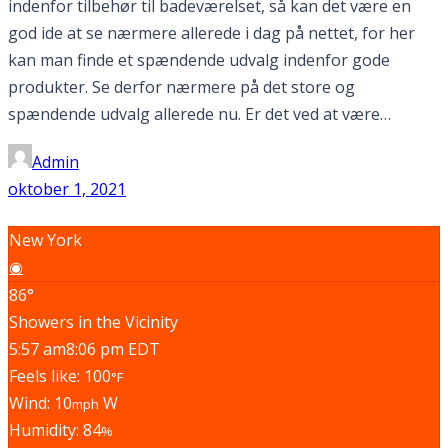
indenfor tilbehør til badeværelset, så kan det være en
god ide at se nærmere allerede i dag på nettet, for her
kan man finde et spændende udvalg indenfor gode
produkter. Se derfor nærmere på det store og
spændende udvalg allerede nu. Er det ved at være…
Admin
oktober 1, 2021
New York
◉
86°
Showers in the Vicinity
5:57 am
8:06 pm EDT
Feels like: 100
°F
Wind: 10
W
mph
Humidity: 84
%