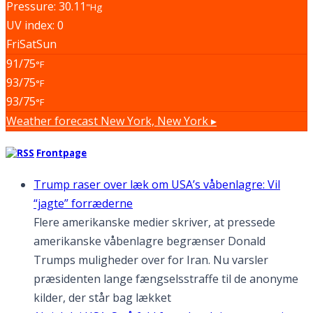
Pressure: 30.11
"Hg
UV index: 0
Fri
Sat
Sun
91/75
°F
93/75
°F
93/75
°F
Weather forecast
New York, New York ▸
Frontpage
Trump raser over læk om USA’s våbenlagre: Vil
“jagte” forræderne
Flere amerikanske medier skriver, at pressede
amerikanske våbenlagre begrænser Donald
Trumps muligheder over for Iran. Nu varsler
præsidenten lange fængselsstraffe til de anonyme
kilder, der står bag lækket