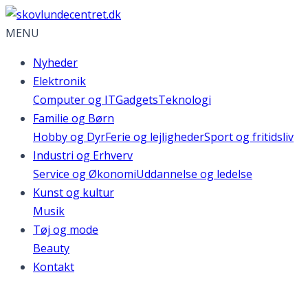
MENU
Nyheder
Elektronik
Computer og IT
Gadgets
Teknologi
Familie og Børn
Hobby og Dyr
Ferie og lejligheder
Sport og fritidsliv
Industri og Erhverv
Service og Økonomi
Uddannelse og ledelse
Kunst og kultur
Musik
Tøj og mode
Beauty
Kontakt