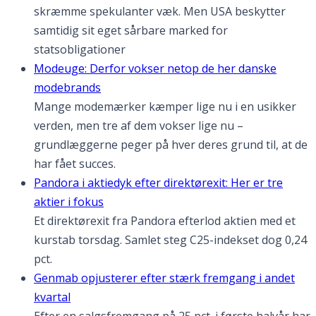
skræmme spekulanter væk. Men USA beskytter
samtidig sit eget sårbare marked for
statsobligationer
Modeuge: Derfor vokser netop de her danske
modebrands
Mange modemærker kæmper lige nu i en usikker
verden, men tre af dem vokser lige nu –
grundlæggerne peger på hver deres grund til, at de
har fået succes.
Pandora i aktiedyk efter direktørexit: Her er tre
aktier i fokus
Et direktørexit fra Pandora efterlod aktien med et
kurstab torsdag. Samlet steg C25-indekset dog 0,24
pct.
Genmab opjusterer efter stærk fremgang i andet
kvartal
Efter en salgsfremgang på 25 pct. i første halvår har