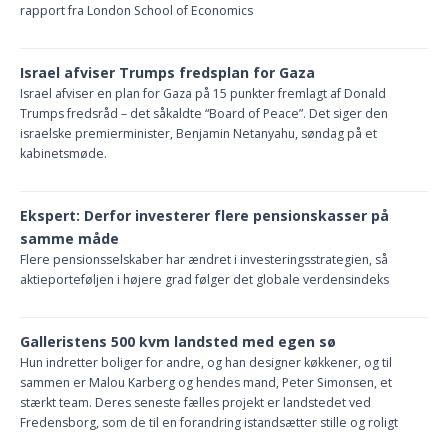
rapport fra London School of Economics
Israel afviser Trumps fredsplan for Gaza
Israel afviser en plan for Gaza på 15 punkter fremlagt af Donald
Trumps fredsråd – det såkaldte “Board of Peace”. Det siger den
israelske premierminister, Benjamin Netanyahu, søndag på et
kabinetsmøde.
Ekspert: Derfor investerer flere pensionskasser på
samme måde
Flere pensionsselskaber har ændret i investeringsstrategien, så
aktieporteføljen i højere grad følger det globale verdensindeks
Galleristens 500 kvm landsted med egen sø
Hun indretter boliger for andre, og han designer køkkener, og til
sammen er Malou Karberg og hendes mand, Peter Simonsen, et
stærkt team. Deres seneste fælles projekt er landstedet ved
Fredensborg, som de til en forandring istandsætter stille og roligt