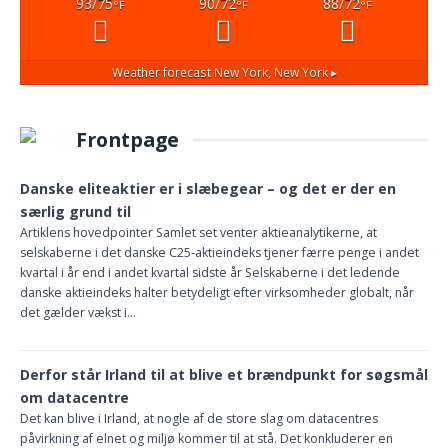
93/75
90/72
88/72
°F
°F
°F
Weather forecast
New York, New York ▸
Frontpage
Danske eliteaktier er i slæbegear – og det er der en
særlig grund til
Artiklens hovedpointer Samlet set venter aktieanalytikerne, at
selskaberne i det danske C25-aktieindeks tjener færre penge i andet
kvartal i år end i andet kvartal sidste år Selskaberne i det ledende
danske aktieindeks halter betydeligt efter virksomheder globalt, når
det gælder vækst i…
Derfor står Irland til at blive et brændpunkt for søgsmål
om datacentre
Det kan blive i Irland, at nogle af de store slag om datacentres
påvirkning af elnet og miljø kommer til at stå. Det konkluderer en