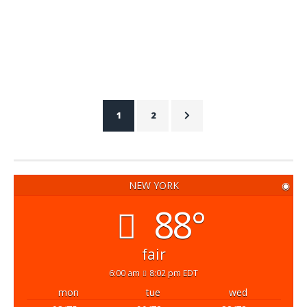
routere og…
ADMIN
APRIL 28, 2022
1
2
NEW YORK
◉
88°
fair
6:00 am
8:02 pm EDT
mon
tue
wed