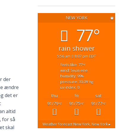
NEW YORK
◉
77°
rain shower
5:56 am
8:07 pm EDT
feels like: 77
°f
wind: 5
ene
mph
humidity: 99
%
r der
pressure: 30.09
"hg
ke ændre
uv index: 0
g det er
thu
fri
sat
t
91/79
91/75
91/77
°F
°F
°F
an altid
 for så
Weather forecast
New York, New York ▸
et skal