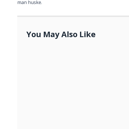
man huske.
You May Also Like
Bestil en b2b hjemmeside hos nav
JANUAR 31, 2021