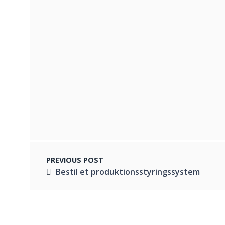
Vær bæredygtig og vælg brugt it
MARTS 4, 2023
Gode priser på printere
FEBRUAR 3, 2022
PREVIOUS POST
Bestil et produktionsstyringssystem