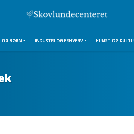
E OG BØRN
INDUSTRI OG ERHVERV
KUNST OG KULTU
æk