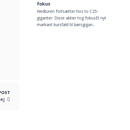
fokus
Nedturen fortsætter hos to C25-
giganter: Disse aktier tog fokusEt nyt
markant kursfald til børsgigan...
POST
ej