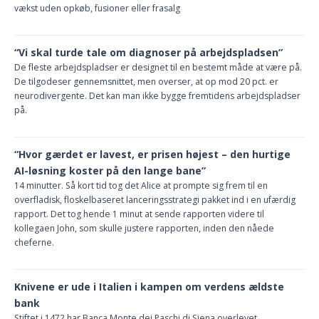
vækst uden opkøb, fusioner eller frasalg
“Vi skal turde tale om diagnoser på arbejdspladsen”
De fleste arbejdspladser er designet til en bestemt måde at være på.
De tilgodeser gennemsnittet, men overser, at op mod 20 pct. er
neurodivergente. Det kan man ikke bygge fremtidens arbejdspladser
på.
“Hvor gærdet er lavest, er prisen højest – den hurtige
AI-løsning koster på den lange bane”
14 minutter. Så kort tid tog det Alice at prompte sig frem til en
overfladisk, floskelbaseret lanceringsstrategi pakket ind i en ufærdig
rapport. Det tog hende 1 minut at sende rapporten videre til
kollegaen John, som skulle justere rapporten, inden den nåede
cheferne.
Knivene er ude i Italien i kampen om verdens ældste
bank
Stiftet i 1472 har Banca Monte dei Paschi di Siena overlevet