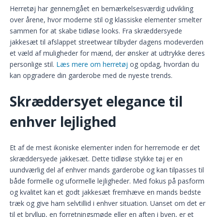
Herretøj har gennemgået en bemærkelsesværdig udvikling
over årene, hvor moderne stil og klassiske elementer smelter
sammen for at skabe tidløse looks. Fra skræddersyede
jakkesæt til afslappet streetwear tilbyder dagens modeverden
et væld af muligheder for mænd, der ønsker at udtrykke deres
personlige stil.
Læs mere om herretøj
og opdag, hvordan du
kan opgradere din garderobe med de nyeste trends.
Skræddersyet elegance til
enhver lejlighed
Et af de mest ikoniske elementer inden for herremode er det
skræddersyede jakkesæt. Dette tidløse stykke tøj er en
uundværlig del af enhver mands garderobe og kan tilpasses til
både formelle og uformelle lejligheder. Med fokus på pasform
og kvalitet kan et godt jakkesæt fremhæve en mands bedste
træk og give ham selvtillid i enhver situation. Uanset om det er
til et bryllup, en forretningsmøde eller en aften i byen, er et