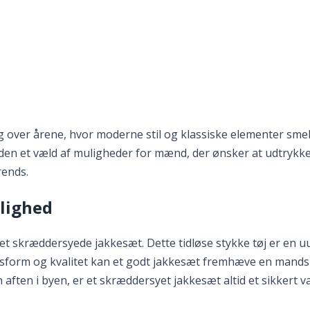
 inden for herretøj
over årene, hvor moderne stil og klassiske elementer smel
den et væld af muligheder for mænd, der ønsker at udtrykke 
rends.
jlighed
et skræddersyede jakkesæt. Dette tidløse stykke tøj er en 
asform og kvalitet kan et godt jakkesæt fremhæve en mands b
 aften i byen, er et skræddersyet jakkesæt altid et sikkert va