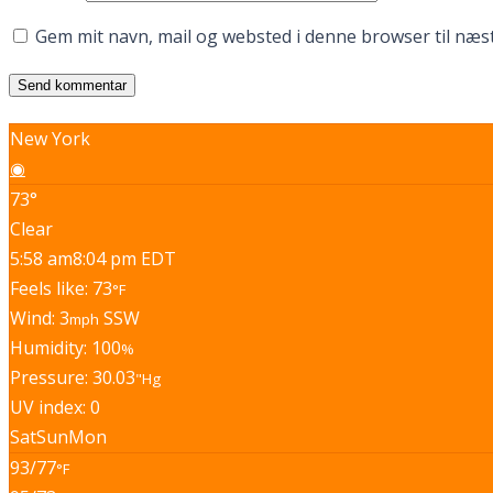
Gem mit navn, mail og websted i denne browser til næ
New York
◉
73°
Clear
5:58 am
8:04 pm EDT
Feels like: 73
°F
Wind: 3
SSW
mph
Humidity: 100
%
Pressure: 30.03
"Hg
UV index: 0
Sat
Sun
Mon
93/77
°F