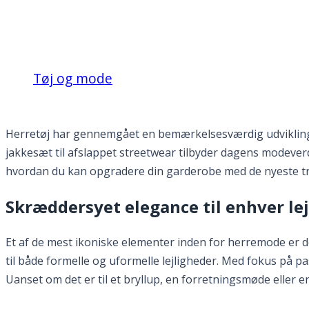
Opdag de nyeste trends
Tøj og mode
Opdag de nyeste trends inden for herretøj
Herretøj har gennemgået en bemærkelsesværdig udvikling 
jakkesæt til afslappet streetwear tilbyder dagens modever
hvordan du kan opgradere din garderobe med de nyeste t
Skræddersyet elegance til enhver le
Et af de mest ikoniske elementer inden for herremode er d
til både formelle og uformelle lejligheder. Med fokus på p
Uanset om det er til et bryllup, en forretningsmøde eller en