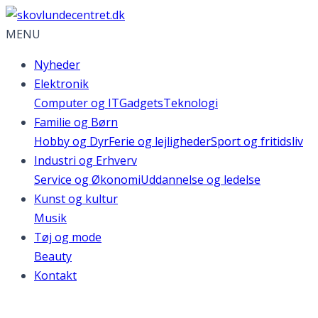
MENU
Nyheder
Elektronik
Computer og IT
Gadgets
Teknologi
Familie og Børn
Hobby og Dyr
Ferie og lejligheder
Sport og fritidsliv
Industri og Erhverv
Service og Økonomi
Uddannelse og ledelse
Kunst og kultur
Musik
Tøj og mode
Beauty
Kontakt