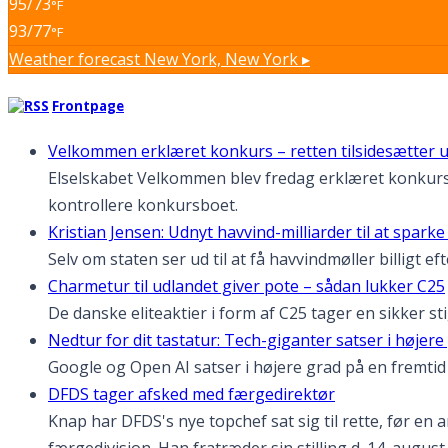
95/73
°F
93/77
°F
Weather forecast
New York, New York ▸
Frontpage
Velkommen erklæret konkurs – retten tilsidesætter 
Elselskabet Velkommen blev fredag erklæret konkurs e
kontrollere konkursboet.
Kristian Jensen: Udnyt havvind-milliarder til at spark
Selv om staten ser ud til at få havvindmøller billigt 
Charmetur til udlandet giver pote – sådan lukker C25
De danske eliteaktier i form af C25 tager en sikker s
Nedtur for dit tastatur: Tech-giganter satser i høje
Google og Open AI satser i højere grad på en fremt
DFDS tager afsked med færgedirektør
Knap har DFDS's nye topchef sat sig til rette, før en 
færgedivision. Han fratræder sin stilling d. 14. august