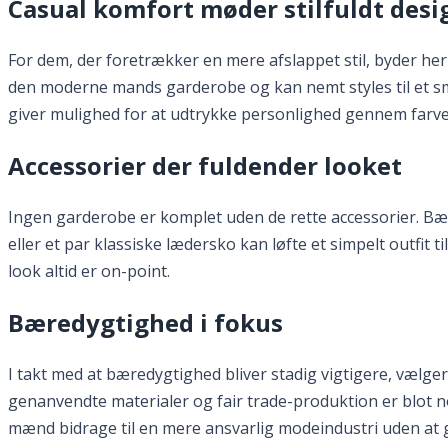
Casual komfort møder stilfuldt desi
For dem, der foretrækker en mere afslappet stil, byder her
den moderne mands garderobe og kan nemt styles til et sma
giver mulighed for at udtrykke personlighed gennem farve
Accessorier der fuldender looket
Ingen garderobe er komplet uden de rette accessorier. Bælter, 
eller et par klassiske lædersko kan løfte et simpelt outfit
look altid er on-point.
Bæredygtighed i fokus
I takt med at bæredygtighed bliver stadig vigtigere, væl
genanvendte materialer og fair trade-produktion er blot no
mænd bidrage til en mere ansvarlig modeindustri uden at gå