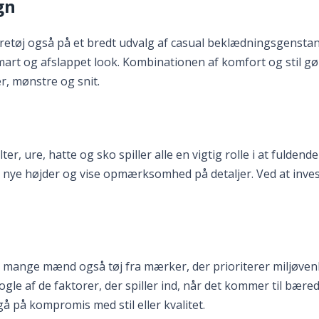
gn
retøj også på et bredt udvalg af casual beklædningsgenstande
rt og afslappet look. Kombinationen af komfort og stil gør 
r, mønstre og snit.
ure, hatte og sko spiller alle en vigtig rolle i at fuldende et o
 til nye højder og vise opmærksomhed på detaljer. Ved at inve
ger mange mænd også tøj fra mærker, der prioriterer miljøve
gle af de faktorer, der spiller ind, når det kommer til bære
 på kompromis med stil eller kvalitet.