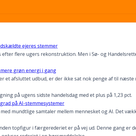
udskældte ejeres stemmer
fter flere ugers rekonstruktion. Men i Sø- og Handelsrette
e mere grøn energi i gang
efter et afsluttet udbud, er der ikke sat nok penge af til næ
tigning på ugens sidste handelsdag med et plus på 1,23 pct.
re grad på AI-stemmesystemer
id med mundtlige samtaler mellem mennesket og AI. Det væk
anden topfigur i færgerederiet er på vej ud. Denne gang er d
, oplyser rederiet i en børsmeddelelse.