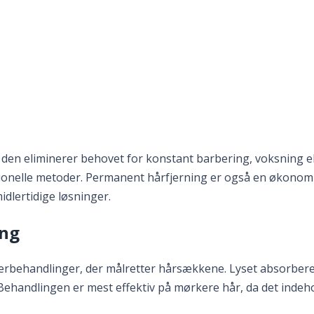
t hud
 den eliminerer behovet for konstant barbering, voksning ell
tionelle metoder. Permanent hårfjerning er også en økonomisk
dlertidige løsninger.
ing
aserbehandlinger, der målretter hårsækkene. Lyset absorber
ehandlingen er mest effektiv på mørkere hår, da det indeh