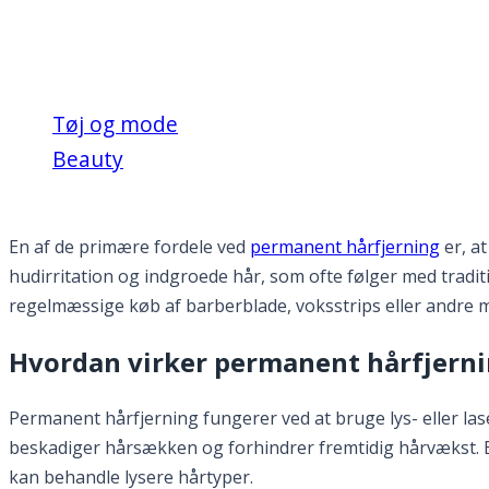
Effektiv løsning til gla
Tøj og mode
Beauty
Effektiv løsning til glat hud
En af de primære fordele ved
permanent hårfjerning
er, at
hudirritation og indgroede hår, som ofte følger med tradi
regelmæssige køb af barberblade, voksstrips eller andre mi
Hvordan virker permanent hårfjern
Permanent hårfjerning fungerer ved at bruge lys- eller l
beskadiger hårsækken og forhindrer fremtidig hårvækst. B
kan behandle lysere hårtyper.