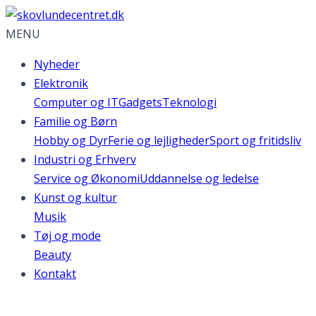
MENU
Nyheder
Elektronik
Computer og IT
Gadgets
Teknologi
Familie og Børn
Hobby og Dyr
Ferie og lejligheder
Sport og fritidsliv
Industri og Erhverv
Service og Økonomi
Uddannelse og ledelse
Kunst og kultur
Musik
Tøj og mode
Beauty
Kontakt