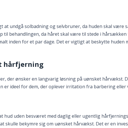
t at undgå solbadning og selvbruner, da huden skal være så 
 til behandlingen, da håret skal være til stede i hårsækken
alt inden for et par dage. Det er vigtigt at beskytte huden
 hårfjerning
er, der ønsker en langvarig løsning på uønsket hårvækst. 
n er ideel for dem, der oplever irritation fra barbering ell
lat hud uden besværet med daglig eller ugentlig hårfjerning
at skulle bekymre sig om uønsket hårvækst. Det er en invest