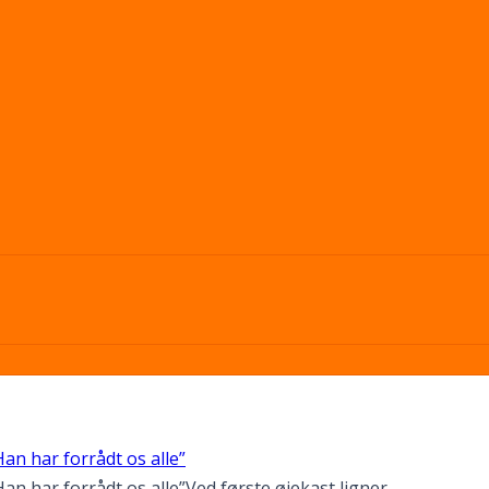
an har forrådt os alle”
 har forrådt os alle”Ved første øjekast ligner...