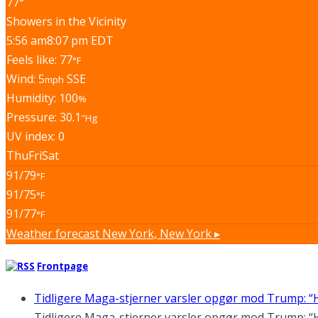
77°
Showers in the Vicinity
5:56 am
8:07 pm EDT
Feels like: 77
°F
Wind: 5
SSE
mph
Humidity: 100
%
Pressure: 30.1
"Hg
UV index: 0
Thu
Fri
Sat
91/79
°F
91/75
°F
91/77
°F
Weather forecast
New York, New York ▸
Frontpage
Tidligere Maga-stjerner varsler opgør mod Trump: “H
Tidligere Maga-stjerner varsler opgør mod Trump: “Han