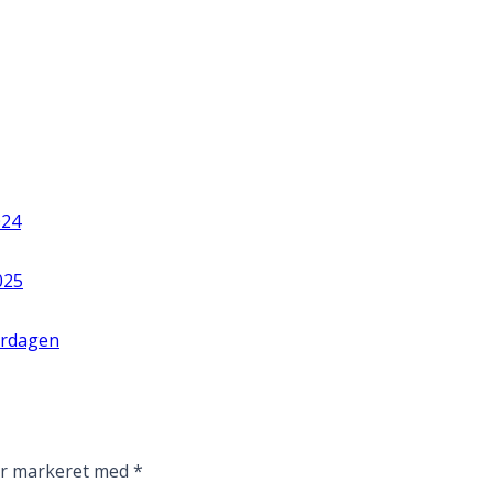
024
025
erdagen
er markeret med
*