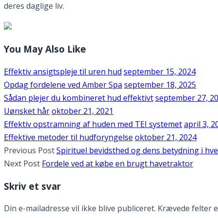
deres daglige liv.
You May Also Like
Effektiv ansigtspleje til uren hud
september 15, 2024
Opdag fordelene ved Amber Spa
september 18, 2025
Sådan plejer du kombineret hud effektivt
september 27, 2
Uønsket hår
oktober 21, 2021
Effektiv opstramning af huden med TEI systemet
april 3, 2
Effektive metoder til hudforyngelse
oktober 21, 2024
Previous Post
Spirituel bevidsthed og dens betydning i hv
Next Post
Fordele ved at købe en brugt havetraktor
Skriv et svar
Din e-mailadresse vil ikke blive publiceret.
Krævede felter 