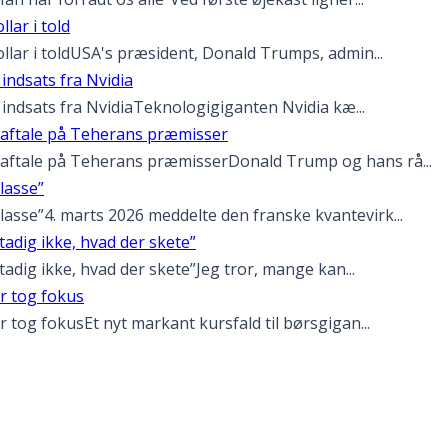
lar i told
llar i toldUSA's præsident, Donald Trumps, admin...
 indsats fra Nvidia
g indsats fra NvidiaTeknologigiganten Nvidia kæ...
aftale på Teherans præmisser
aftale på Teherans præmisserDonald Trump og hans rå...
lasse”
sse”4. marts 2026 meddelte den franske kvantevirk...
tadig ikke, hvad der skete”
tadig ikke, hvad der skete”Jeg tror, mange kan...
r tog fokus
 tog fokusEt nyt markant kursfald til børsgigan...