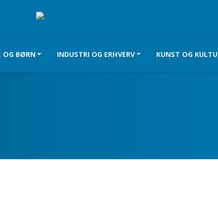
E OG BØRN
INDUSTRI OG ERHVERV
KUNST OG KULTU