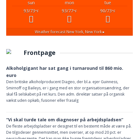
sun
mon
tue
93/73
93/77
90/73
°F
°F
°F
Weather forecast
New York, New York ▸
Frontpage
Alkoholgigant har sat gang i turnaround til 860 mio.
euro
Den britiske alkoholproducent Diageo, der bl.a. ejer Guinness,
Smirnoff og Baileys, er i gang med en stor organisationsændring, der
skal få selskabet på ret kurs. Den adm. direktør satser på organisk
vækst uden opkøb, fusioner eller frasalg
“Vi skal turde tale om diagnoser på arbejdspladsen”
De fleste arbejdspladser er designet til en bestemt måde at være på.
De tilgodeser gennemsnittet, men overser, at op mod 20 pct. er
neurodivergente. Det kan man ikke bygge fremtidens arbejdspladser