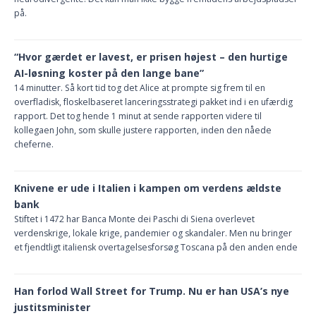
på.
“Hvor gærdet er lavest, er prisen højest – den hurtige
AI-løsning koster på den lange bane”
14 minutter. Så kort tid tog det Alice at prompte sig frem til en
overfladisk, floskelbaseret lanceringsstrategi pakket ind i en ufærdig
rapport. Det tog hende 1 minut at sende rapporten videre til
kollegaen John, som skulle justere rapporten, inden den nåede
cheferne.
Knivene er ude i Italien i kampen om verdens ældste
bank
Stiftet i 1472 har Banca Monte dei Paschi di Siena overlevet
verdenskrige, lokale krige, pandemier og skandaler. Men nu bringer
et fjendtligt italiensk overtagelsesforsøg Toscana på den anden ende
Han forlod Wall Street for Trump. Nu er han USA’s nye
justitsminister