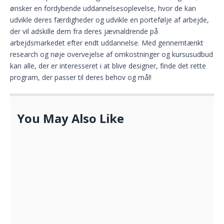
ønsker en fordybende uddannelsesoplevelse, hvor de kan
udvikle deres færdigheder og udvikle en portefølje af arbejde,
der vil adskille dem fra deres jævnaldrende på
arbejdsmarkedet efter endt uddannelse. Med gennemtænkt
research og nøje overvejelse af omkostninger og kursusudbud
kan alle, der er interesseret i at blive designer, finde det rette
program, der passer til deres behov og mål!
You May Also Like
Jorden er et flot sted
OKTOBER 24, 2022
Alt til skolen
APRIL 25, 2021