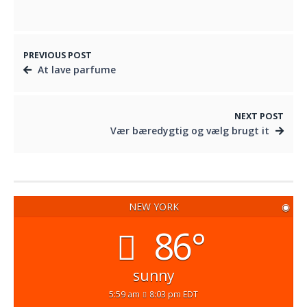
PREVIOUS POST
At lave parfume
NEXT POST
Vær bæredygtig og vælg brugt it
NEW YORK
◉
86°
sunny
5:59 am
8:03 pm EDT