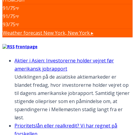
91/75
°F
91/75
°F
93/75
°F
Weather forecast
New York, New York ▸
Frontpage
Aktier i Asien: Investorerne holder vejret før
amerikansk jobrapport
Udviklingen på de asiatiske aktiemarkeder er
blandet fredag, hvor investorerne holder vejret op
til dagens amerikanske jobrapport. Samtidig tjener
stigende oliepriser som en påmindelse om, at
spændingerne i Mellemøsten stadig langt fra er
løst.
Prioritetslån eller realkredit? Vi har regnet på
forskellen