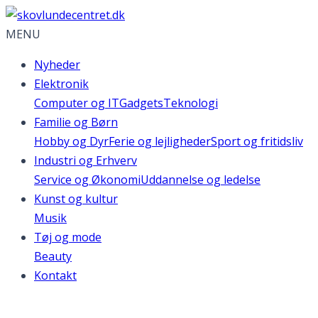
MENU
Nyheder
Elektronik
Computer og IT
Gadgets
Teknologi
Familie og Børn
Hobby og Dyr
Ferie og lejligheder
Sport og fritidsliv
Industri og Erhverv
Service og Økonomi
Uddannelse og ledelse
Kunst og kultur
Musik
Tøj og mode
Beauty
Kontakt