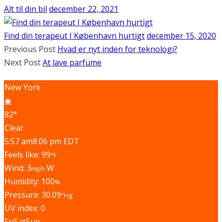
Alt til din bil
december 22, 2021
Find din terapeut I København hurtigt
december 15, 2020
Previous Post
Hvad er nyt inden for teknologi?
Next Post
At lave parfume
New York
◉
82°
Clear
5:57 am
8:06 pm EDT
Feels like: 99
°F
Wind: 3
W
mph
Humidity: 100
%
Pressure: 30.09
"Hg
UV index: 0
Fri
Sat
Sun