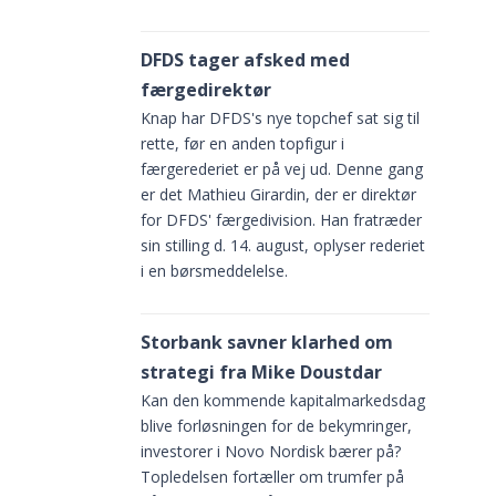
DFDS tager afsked med
færgedirektør
Knap har DFDS's nye topchef sat sig til
rette, før en anden topfigur i
færgerederiet er på vej ud. Denne gang
er det Mathieu Girardin, der er direktør
for DFDS' færgedivision. Han fratræder
sk
sin stilling d. 14. august, oplyser rederiet
ive
i en børsmeddelelse.
Storbank savner klarhed om
strategi fra Mike Doustdar
Kan den kommende kapitalmarkedsdag
blive forløsningen for de bekymringer,
investorer i Novo Nordisk bærer på?
Topledelsen fortæller om trumfer på