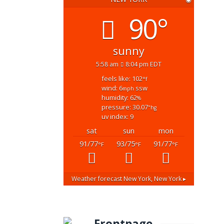
90°
sunny
5:58 am
8:04 pm EDT
feels like: 102
°f
wind: 6
ssw
mph
humidity: 62
%
pressure: 30.07
"hg
uv index: 9
sat
sun
mon
91/77
93/75
91/77
°F
°F
°F
Weather forecast
New York, New York ▸
Frontpage