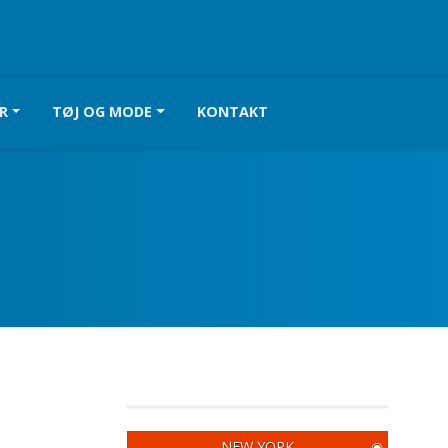
R
TØJ OG MODE
KONTAKT
NEW YORK
◉