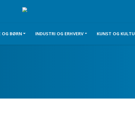
E OG BØRN
INDUSTRI OG ERHVERV
KUNST OG KULTU