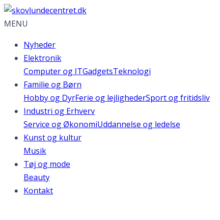
MENU
Nyheder
Elektronik
Computer og IT
Gadgets
Teknologi
Familie og Børn
Hobby og Dyr
Ferie og lejligheder
Sport og fritidsliv
Industri og Erhverv
Service og Økonomi
Uddannelse og ledelse
Kunst og kultur
Musik
Tøj og mode
Beauty
Kontakt