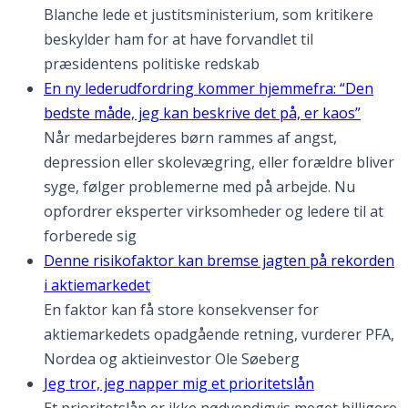
Blanche lede et justitsministerium, som kritikere
beskylder ham for at have forvandlet til
præsidentens politiske redskab
En ny lederudfordring kommer hjemmefra: “Den
bedste måde, jeg kan beskrive det på, er kaos”
Når medarbejderes børn rammes af angst,
depression eller skolevægring, eller forældre bliver
syge, følger problemerne med på arbejde. Nu
opfordrer eksperter virksomheder og ledere til at
forberede sig
Denne risikofaktor kan bremse jagten på rekorden
i aktiemarkedet
En faktor kan få store konsekvenser for
aktiemarkedets opadgående retning, vurderer PFA,
Nordea og aktieinvestor Ole Søeberg
Jeg tror, jeg napper mig et prioritetslån
Et prioritetslån er ikke nødvendigvis meget billigere