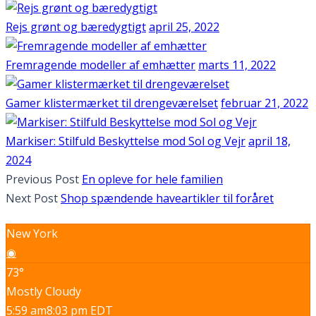
Rejs grønt og bæredygtigt
april 25, 2022
Fremragende modeller af emhætter
marts 11, 2022
Gamer klistermærket til drengeværelset
februar 21, 2022
Markiser: Stilfuld Beskyttelse mod Sol og Vejr
april 18,
2024
Previous Post
En opleve for hele familien
Next Post
Shop spændende haveartikler til foråret
New York
◉
73°
Mostly Cloudy
5:59 am
8:03 pm EDT