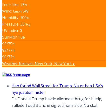
Feels like: 73
°F
Wind: 6
SW
mph
Humidity: 100
%
Pressure: 30
"Hg
UV index: 0
Sun
Mon
Tue
93/75
°F
93/77
°F
90/73
°F
Weather forecast
New York, New York ▸
Frontpage
Han forlod Wall Street for Trump. Nu er han USA’s
nye justitsminister
Da Donald Trump havde allermest brug for hjælp,
stillede Todd Blanche sig ved hans side. Nu skal