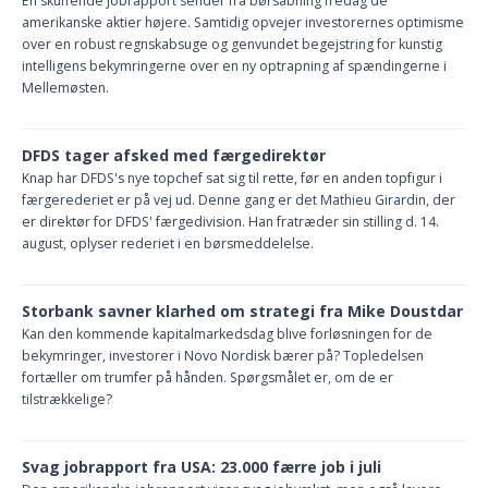
En skuffende jobrapport sender fra børsåbning fredag de
amerikanske aktier højere. Samtidig opvejer investorernes optimisme
over en robust regnskabsuge og genvundet begejstring for kunstig
intelligens bekymringerne over en ny optrapning af spændingerne i
Mellemøsten.
DFDS tager afsked med færgedirektør
Knap har DFDS's nye topchef sat sig til rette, før en anden topfigur i
færgerederiet er på vej ud. Denne gang er det Mathieu Girardin, der
er direktør for DFDS' færgedivision. Han fratræder sin stilling d. 14.
august, oplyser rederiet i en børsmeddelelse.
Storbank savner klarhed om strategi fra Mike Doustdar
Kan den kommende kapitalmarkedsdag blive forløsningen for de
bekymringer, investorer i Novo Nordisk bærer på? Topledelsen
fortæller om trumfer på hånden. Spørgsmålet er, om de er
tilstrækkelige?
Svag jobrapport fra USA: 23.000 færre job i juli