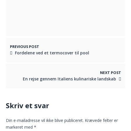
Rustik udsmykning til brylluppet
SEPTEMBER 26, 2021
PREVIOUS POST
Fordelene ved et termocover til pool
NEXT POST
En rejse gennem Italiens kulinariske landskab
Skriv et svar
Din e-mailadresse vil ikke blive publiceret.
Krævede felter er
markeret med
*