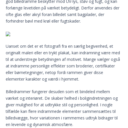
god billedramme beskytter mod UV-lys, støv og fugt, og kan
forlænge levetiden på værket betydeligt. Derfor anvendes der
ofte glas eller akryl foran billedet samt bagplader, der
forhindrer bøvl med krøl eller fugtskader.
Uanset om det er et fotografi fra en særlig begivenhed, et
originalt maleri eller en trykt plakat, kan indramning være med
til at understrege betydningen af motivet. Mange vælger også
at indramme personlige effekter som broderier, certifikater
eller børnetegninger, netop fordi rammen giver disse
elementer karakter og værdi i hjemmet.
Billedrammer fungerer desuden som et bindeled mellem
værket og interiøret. De skaber helhed i boligindretningen og
giver mulighed for at udtrykke stil og personlighed. I nogle
tilfælde kan flere indrammede elementer sammensættes til
billedvægge, hvor variationen i rammernes udtryk bidrager til
en levende og dynamisk atmosfære.