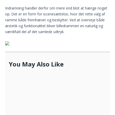
Indramning handler derfor om mere end blot at hænge noget
op. Det er en form for iscenesættelse, hvor det rette valg af
ramme både fremhæver og beskytter. Ved at overveje både
æstetik og funktionalitet bliver billedrammen en naturlig og
værdifuld del af det samlede udtryk.
You May Also Like
Toscana
SEPTEMBER 8, 2021
Find den perfekte seng i Århus
APRIL 16, 2025