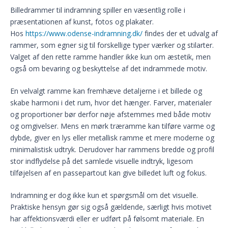
Billedrammer til indramning spiller en væsentlig rolle i
præsentationen af kunst, fotos og plakater.
Hos
https://www.odense-indramning.dk/
findes der et udvalg af
rammer, som egner sig til forskellige typer værker og stilarter.
Valget af den rette ramme handler ikke kun om æstetik, men
også om bevaring og beskyttelse af det indrammede motiv.
En velvalgt ramme kan fremhæve detaljerne i et billede og
skabe harmoni i det rum, hvor det hænger. Farver, materialer
og proportioner bør derfor nøje afstemmes med både motiv
og omgivelser. Mens en mørk træramme kan tilføre varme og
dybde, giver en lys eller metallisk ramme et mere moderne og
minimalistisk udtryk. Derudover har rammens bredde og profil
stor indflydelse på det samlede visuelle indtryk, ligesom
tilføjelsen af en passepartout kan give billedet luft og fokus.
Indramning er dog ikke kun et spørgsmål om det visuelle.
Praktiske hensyn gør sig også gældende, særligt hvis motivet
har affektionsværdi eller er udført på følsomt materiale. En