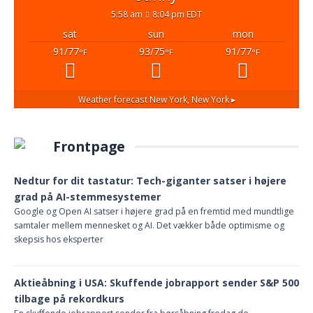
5:58 am
8:04 pm EDT
sat
sun
mon
91/77
93/75
91/77
°F
°F
°F
Weather forecast
New York, New York ▸
Frontpage
Nedtur for dit tastatur: Tech-giganter satser i højere
grad på AI-stemmesystemer
Google og Open AI satser i højere grad på en fremtid med mundtlige
samtaler mellem mennesket og AI. Det vækker både optimisme og
skepsis hos eksperter
Aktieåbning i USA: Skuffende jobrapport sender S&P 500
tilbage på rekordkurs