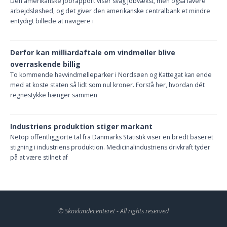
Den amerikanske jobrapport viser svag jobvækst, men også lavere
arbejdsløshed, og det giver den amerikanske centralbank et mindre
entydigt billede at navigere i
Derfor kan milliardaftale om vindmøller blive
overraskende billig
To kommende havvindmølleparker i Nordsøen og Kattegat kan ende
med at koste staten så lidt som nul kroner. Forstå her, hvordan dét
regnestykke hænger sammen
Industriens produktion stiger markant
Netop offentliggjorte tal fra Danmarks Statistik viser en bredt baseret
stigning i industriens produktion. Medicinalindustriens drivkraft tyder
på at være stilnet af
© Skovlundecenteret - All rights reserved